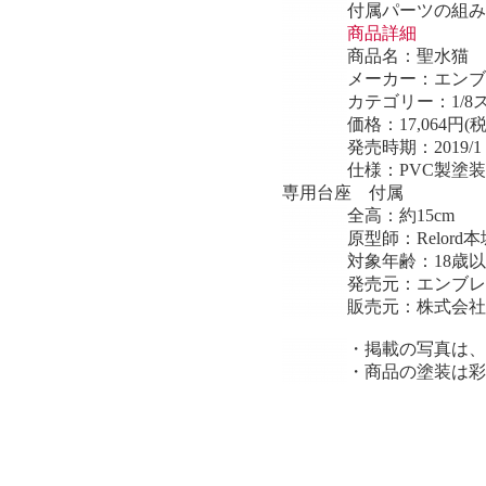
付属パーツの組み
商品名：
聖水猫
メーカー：エンブ
カテゴリー：1/
価格：
17,064円(
発売時期：
2019/1
仕様：
PVC製塗
専用台座 付属
全高：
約15cm
原型師：
Relord
対象年齢：18歳
発売元：エンブレ
販売元：株式会社
・掲載の写真は、
・商品の塗装は彩