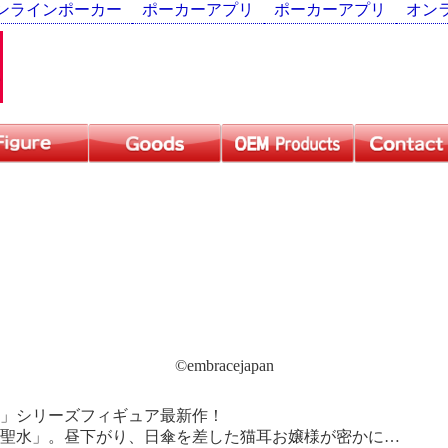
ンラインポーカー
ポーカーアプリ
ポーカーアプリ
オン
©embracejapan
」シリーズフィギュア最新作！
聖水」。昼下がり、日傘を差した猫耳お嬢様が密かに…