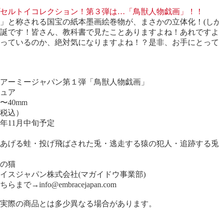
セルトイコレクション！
第３弾は…「鳥獣人物戯画」！！
」と称される国宝の紙本墨画絵巻物が、まさかの立体化！(しか
誕です！皆さん、教科書で見たことありますよね！あれですよ
っているのか、絶対気になりますよね！？是非、お手にとって
アーミージャパン第１弾「鳥獣人物戯画」
ギュア
〜40mm
（税込）
5年11月中旬予定
あげる蛙・投げ飛ばされた兎・逃走する猿の犯人・追跡する兎
の猫
イスジャパン株式会社(マガイドウ事業部)
ちらまで→
info@embracejapan.com
実際の商品とは多少異なる場合があります。