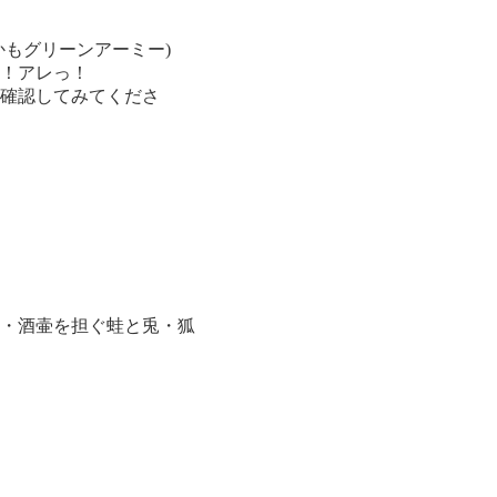
もグリーンアーミー)
！アレっ！
確認してみてくださ
・酒壷を担ぐ蛙と兎・狐